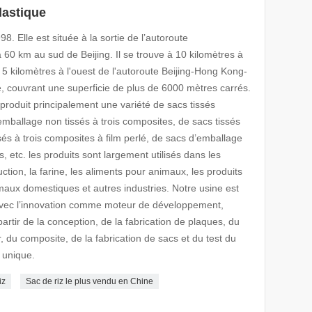
lastique
8. Elle est située à la sortie de l’autoroute
 km au sud de Beijing. Il se trouve à 10 kilomètres à
 5 kilomètres à l'ouest de l'autoroute Beijing-Hong Kong-
ue, couvrant une superficie de plus de 6000 mètres carrés.
roduit principalement une variété de sacs tissés
emballage non tissés à trois composites, de sacs tissés
sés à trois composites à film perlé, de sacs d’emballage
, etc. les produits sont largement utilisés dans les
ction, la farine, les aliments pour animaux, les produits
maux domestiques et autres industries. Notre usine est
avec l’innovation comme moteur de développement,
rtir de la conception, de la fabrication de plaques, du
r, du composite, de la fabrication de sacs et du test du
 unique.
iz
Sac de riz le plus vendu en Chine