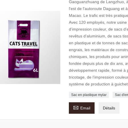
Gaoguanzhuang de Langzhuo, à 60
l'est de l'autoroute Daguang et à
Macao. Le trafic est très pratiq
Avec 120 employés, notre usine p
d’impression couleur, de sacs d’
revêtus d’aluminium, de sacs tis
en plastique et de tonnes de sacs
engrais, les matériaux de constru
chimiques, les produits pour ani
fondée depuis plus de dix ans, 
développement rapide, formé à pa
tricotage, de l’impression couleu
système de production à guichet
Sac en plastique mylar
Sac d'em

Email
Détails