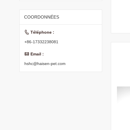
multiples, des
saveurs, des
aliments secs pour
COORDONNÉES
chats de tous âges

Téléphone :
+86-17332238081

Email :
hshc@haisen-pet.com