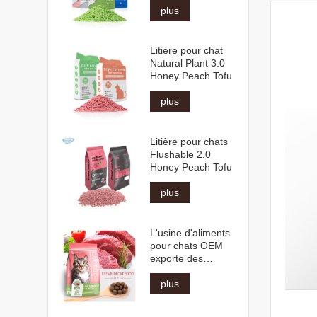
plus
Litière pour chat
Natural Plant 3.0
Honey Peach Tofu
plus
Litière pour chats
Flushable 2.0
Honey Peach Tofu
plus
L'usine d'aliments
pour chats OEM
exporte des
matières
premières
plus
naturelles en vrac,
des formes