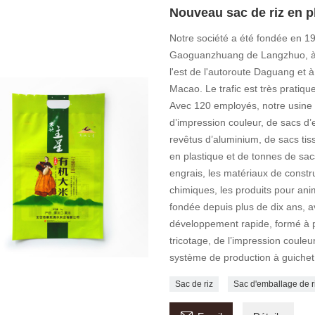
Nouveau sac de riz en p
Notre société a été fondée en 199
Gaoguanzhuang de Langzhuo, à 60
l'est de l'autoroute Daguang et à
Macao. Le trafic est très pratiq
Avec 120 employés, notre usine p
d’impression couleur, de sacs d’
revêtus d’aluminium, de sacs tis
en plastique et de tonnes de sacs
engrais, les matériaux de constru
chimiques, les produits pour ani
fondée depuis plus de dix ans, 
développement rapide, formé à pa
tricotage, de l’impression couleu
système de production à guichet
Sac de riz
Sac d'emballage de r
