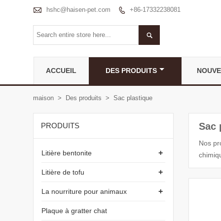

hshc@haisen-pet.com
+86-17332238081


ACCUEIL
DES PRODUITS
NOUVE
maison
>
Des produits
>
Sac plastique
Sac 
PRODUITS
Nos pro
+
Litière bentonite
chimiqu
+
Litière de tofu
+
La nourriture pour animaux
Plaque à gratter chat